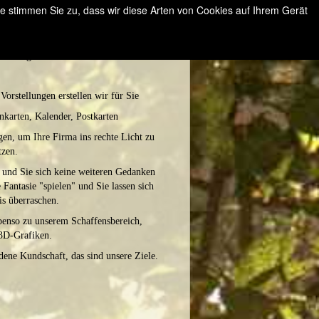
e stimmen Sie zu, dass wir diese Arten von Cookies auf Ihrem Gerät
Werbung ist unsere Leidenschaft.
Vorstellungen
erstellen wir für Sie
tenkarten, Kalender, Postkarten
igen, um Ihre Firma ins rechte Licht zu
tzen.
 und Sie sich keine weiteren Gedanken
 Fantasie "spielen" und Sie lassen sich
s überraschen.
benso zu unserem Schaffensbereich,
3D-Grafiken.
edene Kundschaft, das sind unsere Ziele.