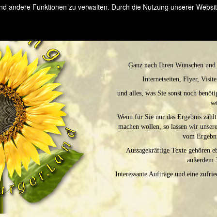
und andere Funktionen zu verwalten. Durch die Nutzung unserer Websit
Das kreative Gestalten Ihrer 
Ganz nach Ihren Wünschen und 
Internetseiten, Flyer, Visi
und alles, was Sie sonst noch benöt
se
Wenn für Sie nur das Ergebnis zählt
machen wollen, so lassen wir unsere
vom Ergebni
Aussagekräftige Texte gehören e
außerdem 
Interessante Aufträge und eine zufri